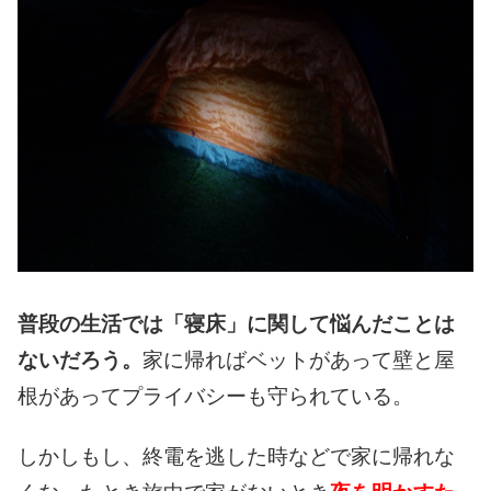
普段の生活では
「寝床」に関して
悩んだことは
ないだろう。
家に帰れば
ベットがあって
壁と屋
根があって
プライバシーも守られている。
しかしもし、
終電を逃した時などで
家に帰れな