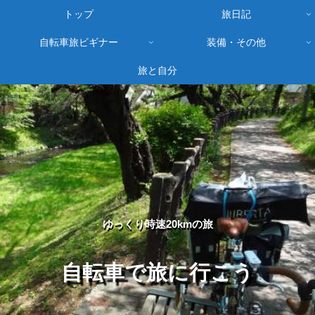
トップ
旅日記
自転車旅ビギナー
装備・その他
旅と自分
ゆっくり時速20kmの旅
自転車で旅に行こう