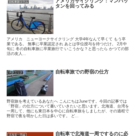
アメリカサイクリング：マンハッ
自転車旅コラム
タンを回ってみる
アメリカ ニューヨークサイクリング 大学4年なんて早くて もう卒
業である。 無事に卒業認定され あとは学位授与を待つだけ。 2月中
旬に 冬の自転車旅に卒業旅行で いこうかな？と思ったら かつての部
活の友人...
自転車旅での野宿の仕方
テクニック
野宿旅を考えているあなたへ こんにちはJuneです。今回の記事では
「野宿」の仕方について書いていきたいと思います。北海道、台湾を
一周して、他にも東日本を中心に自転車旅をしましたが、その過程で
野宿で夜を明かした日は多いです。 ど...
自転車で北海道一周でするのに必
北海道一周編