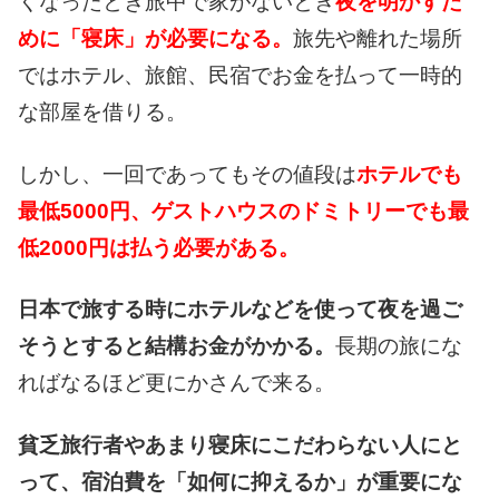
くなったとき
旅中で家がないとき
夜を明かすた
めに
「寝床」が必要になる。
旅先や離れた場所
では
ホテル、旅館、民宿で
お金を払って一時的
な
部屋を借りる。
しかし、一回で
あってもその値段は
ホテルでも
最低
5000円、
ゲストハウスの
ドミトリーでも最
低
2000円は払う
必要がある。
日本で旅する時に
ホテルなどを使って
夜を過ご
そうとすると
結構お金がかかる。
長期の旅にな
れば
なるほど更に
かさんで来る。
貧乏旅行者や
あまり寝床にこだわらない
人にと
って、宿泊費を
「如何に抑えるか」が
重要にな