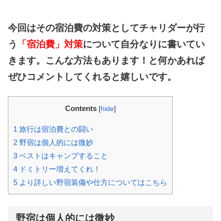
今回はその宿泊費の
対策としてチャリダーが
行
う
「宿泊費」対策
に
ついて
自分なりに書いてい
きます。
こんな方法もあります！と
何かあれば
ぜひコメントして
くれると嬉しいです。
Contents
[
hide
]
1
旅行は宿泊費との闘い
2
野宿は個人的には微妙
3
ベストはキャンプすること
4
ドミトリー増えてくれ！
5
より詳しい野宿装備や仕方についてはこちら
野宿は個人的には微妙