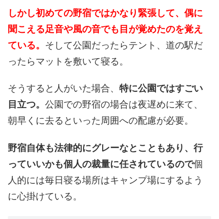
しかし初めての野宿では
かなり緊張して、偶に
聞こえる足音や風の音でも
目が覚めたのを覚え
ている。
そして公園だったらテント、
道の駅だ
ったらマットを
敷いて寝る。
そうすると人がいた場合、
特に公園ではすごい
目立つ。
公園での野宿の場合は
夜遅めに来て、
朝早くに
去るといった周囲への
配慮が必要。
野宿自体も法律的に
グレーなとこともあり、
行
っていいかも個人の
裁量に任されているので
個
人的には毎日寝る場所は
キャンプ場にするよう
に
心掛けている。