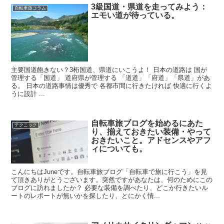
3級国道・県道を走ってみよう：
自転車旅コラム
エモい道が待っている。
主要国道飽きない？3桁国道、県道にいこうよ！ 日本の道路は 国が
管理する「国道」 道府県が管理する 「道道」「府道」「県道」があ
る。 日本の道路事情は優秀で 各都市間に行きたければ 快適に行くよ
うに設計 ...
自転車旅ブログを始めるにあた
テクニック
り、揃えておきたい装備・やって
おきたいこと。アドセンスやアフ
ィについても。
こんにちはJuneです。自転車旅ブログ「自転車で旅に行こう」を見
て頂きありがとうございます。突然ですがあなたは、何のためにこの
ブログに訪れましたか？ 必要な装備を調べたり、どこか行きたいル
ートのレポートが無いかを探したり、とにかく情...