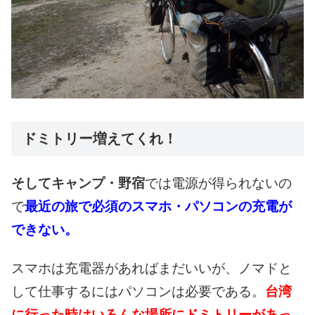
ドミトリー増えてくれ！
そしてキャンプ・野宿
では
電源が得られないの
で
最近の旅で必須の
スマホ・パソコンの
充電が
できない。
スマホは充電器があれば
まだいいが、ノマドと
して
仕事するにはパソコンは
必要である。
台湾
に行った時は
いろんな場所にドミトリーが
あっ