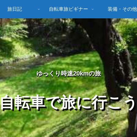
旅日記
自転車旅ビギナー
装備・その他
ゆっくり時速20kmの旅
自転車で旅に行こ