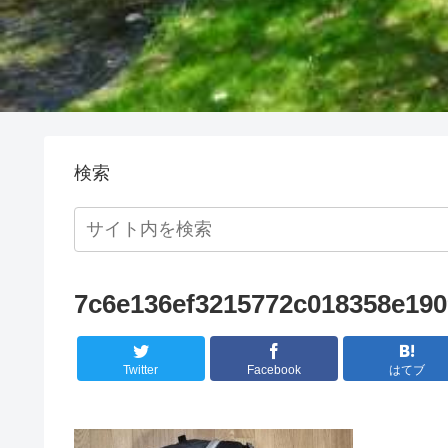
検索
7c6e136ef3215772c018358e190
Twitter
Facebook
はてブ