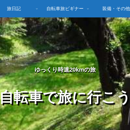
旅日記
自転車旅ビギナー
装備・その他
ゆっくり時速20kmの旅
自転車で旅に行こ