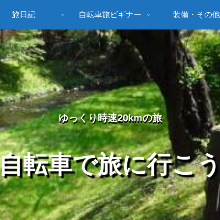
旅日記
自転車旅ビギナー
装備・その他
ゆっくり時速20kmの旅
自転車で旅に行こ