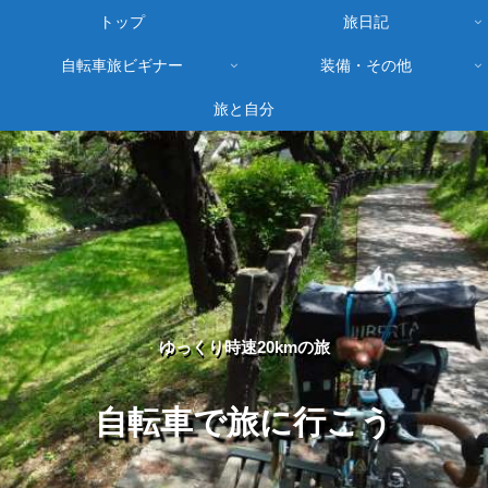
トップ
旅日記
自転車旅ビギナー
装備・その他
旅と自分
ゆっくり時速20kmの旅
自転車で旅に行こう