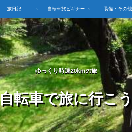
旅日記
自転車旅ビギナー
装備・その他
ゆっくり時速20kmの旅
自転車で旅に行こ