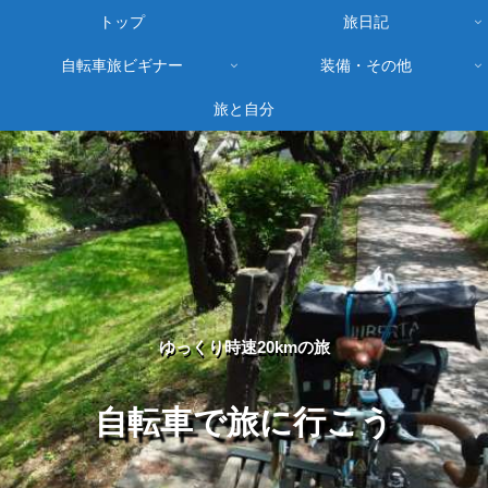
トップ
旅日記
自転車旅ビギナー
装備・その他
旅と自分
ゆっくり時速20kmの旅
自転車で旅に行こう