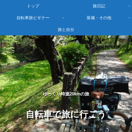
トップ
旅日記
自転車旅ビギナー
装備・その他
旅と自分
ゆっくり時速20kmの旅
自転車で旅に行こう