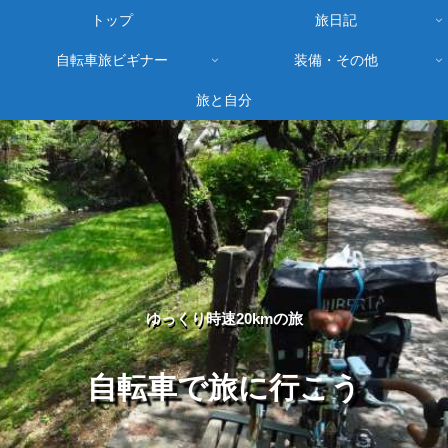
トップ
旅日記
自転車旅ビギナー
装備・その他
旅と自分
ゆっくり時速20kmの旅
自転車で旅に行こう