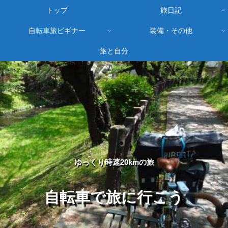
トップ
旅日記
自転車旅ビギナー
装備・その他
旅と自分
ゆっくり時速20kmの旅
自転車で旅に行こう