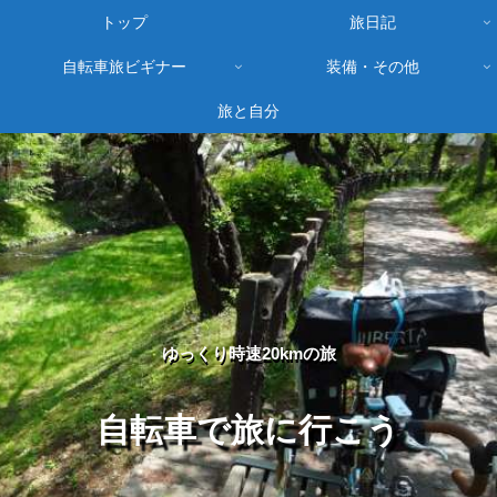
トップ
旅日記
自転車旅ビギナー
装備・その他
旅と自分
ゆっくり時速20kmの旅
自転車で旅に行こう