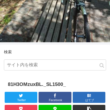
検索
81H3OMzuxBL._SL1500_
Twitter
Facebook
はてブ