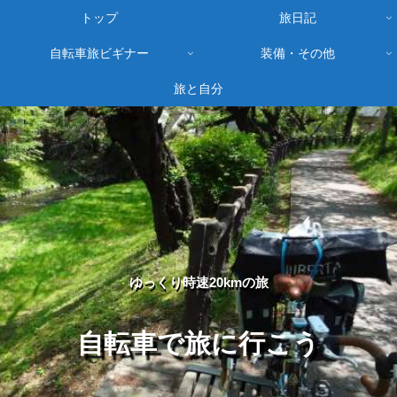
トップ
旅日記
自転車旅ビギナー
装備・その他
旅と自分
ゆっくり時速20kmの旅
自転車で旅に行こう