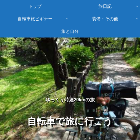
トップ
旅日記
自転車旅ビギナー
装備・その他
旅と自分
ゆっくり時速20kmの旅
自転車で旅に行こう