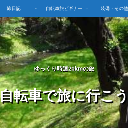
旅日記
自転車旅ビギナー
装備・その他
ゆっくり時速20kmの旅
自転車で旅に行こ