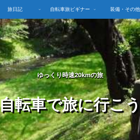
旅日記
自転車旅ビギナー
装備・その他
ゆっくり時速20kmの旅
自転車で旅に行こ