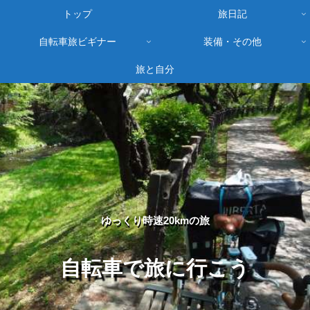
トップ
旅日記
自転車旅ビギナー
装備・その他
旅と自分
ゆっくり時速20kmの旅
自転車で旅に行こう