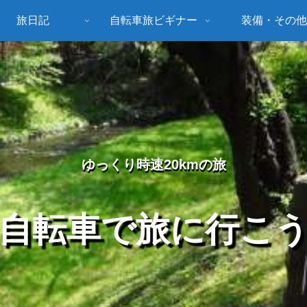
旅日記
自転車旅ビギナー
装備・その他
ゆっくり時速20kmの旅
自転車で旅に行こ