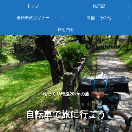
トップ
旅日記
自転車旅ビギナー
装備・その他
旅と自分
ゆっくり時速20kmの旅
自転車で旅に行こう