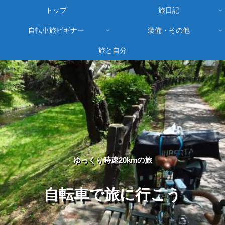
トップ
旅日記
自転車旅ビギナー
装備・その他
旅と自分
ゆっくり時速20kmの旅
自転車で旅に行こう