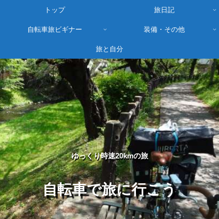
トップ
旅日記
自転車旅ビギナー
装備・その他
旅と自分
ゆっくり時速20kmの旅
自転車で旅に行こう