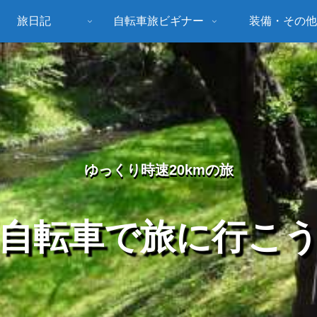
旅日記
自転車旅ビギナー
装備・その他
ゆっくり時速20kmの旅
自転車で旅に行こ