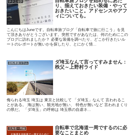
自転車旅ブログを始めるにあた
テクニック
り、揃えておきたい装備・やって
おきたいこと。アドセンスやアフ
ィについても。
こんにちはJuneです。自転車旅ブログ「自転車で旅に行こう」を見
て頂きありがとうございます。突然ですがあなたは、何のためにこの
ブログに訪れましたか？ 必要な装備を調べたり、どこか行きたいル
ートのレポートが無いかを探したり、とにかく情...
ダ埼玉なんて言ってすみません：
自転車旅コラム
秩父～上野村ライド
侮られる埼玉 埼玉は 東京と比較して 「ダ埼玉」なんて 言われるこ
とがある。 海は無い、観光地が無い、 特色が無いなど 言われまくり
の県だ。 「ダ埼玉」の呼称は 埼玉県の自虐ネ...
自転車で北海道一周でするのに必
北海道一周編
要なことまとめ