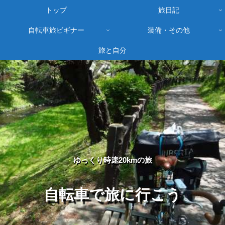
トップ
旅日記
自転車旅ビギナー
装備・その他
旅と自分
ゆっくり時速20kmの旅
自転車で旅に行こう