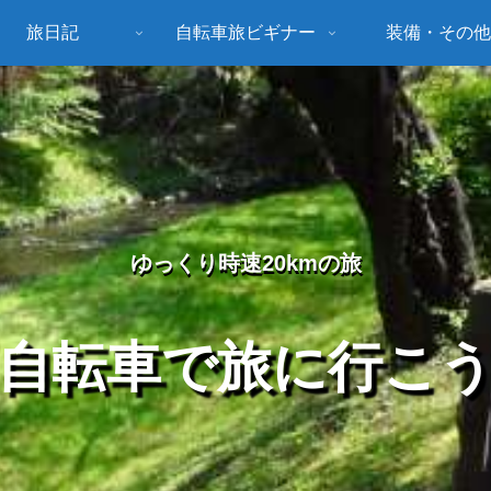
旅日記
自転車旅ビギナー
装備・その他
ゆっくり時速20kmの旅
自転車で旅に行こ