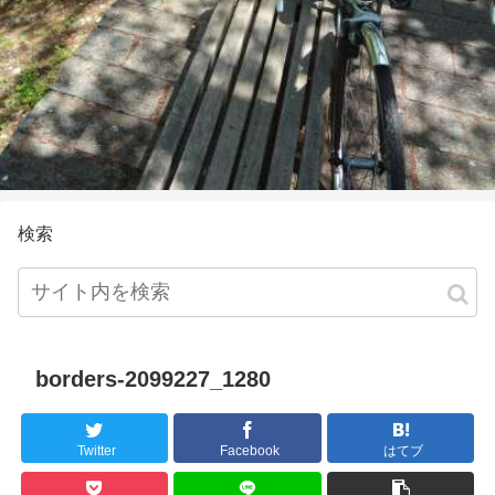
検索
borders-2099227_1280
Twitter
Facebook
はてブ