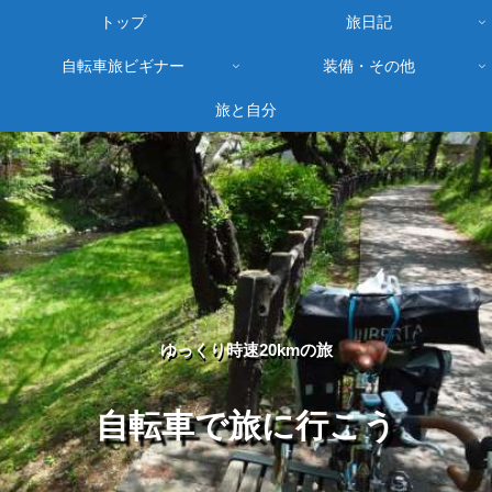
トップ
旅日記
自転車旅ビギナー
装備・その他
旅と自分
ゆっくり時速20kmの旅
自転車で旅に行こう