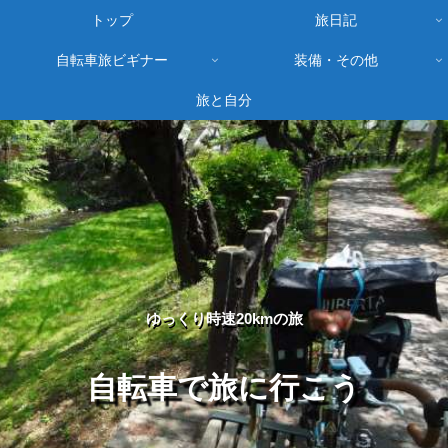
トップ
旅日記
自転車旅ビギナー
装備・その他
旅と自分
ゆっくり時速20kmの旅
自転車で旅に行こう