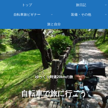
トップ
旅日記
自転車旅ビギナー
装備・その他
旅と自分
ゆっくり時速20kmの旅
自転車で旅に行こう