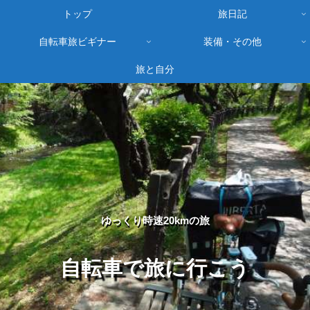
トップ
旅日記
自転車旅ビギナー
装備・その他
旅と自分
ゆっくり時速20kmの旅
自転車で旅に行こう