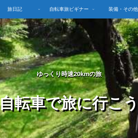
旅日記
自転車旅ビギナー
装備・その他
ゆっくり時速20kmの旅
自転車で旅に行こ