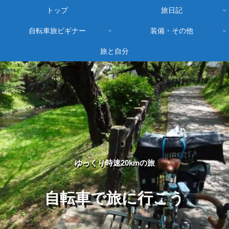
トップ
旅日記
自転車旅ビギナー
装備・その他
旅と自分
ゆっくり時速20kmの旅
自転車で旅に行こう