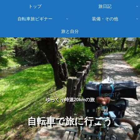
トップ
旅日記
自転車旅ビギナー
装備・その他
旅と自分
ゆっくり時速20kmの旅
自転車で旅に行こう