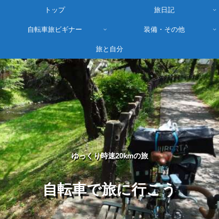
トップ
旅日記
自転車旅ビギナー
装備・その他
旅と自分
ゆっくり時速20kmの旅
自転車で旅に行こう