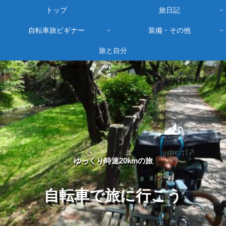
トップ
旅日記
自転車旅ビギナー
装備・その他
旅と自分
ゆっくり時速20kmの旅
自転車で旅に行こう