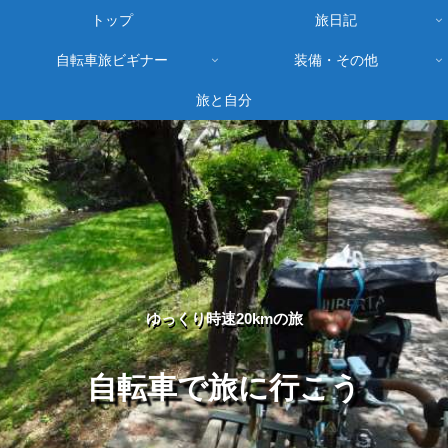
トップ
旅日記
自転車旅ビギナー
装備・その他
旅と自分
ゆっくり時速20kmの旅
自転車で旅に行こう