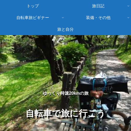
トップ
旅日記
自転車旅ビギナー
装備・その他
旅と自分
ゆっくり時速20kmの旅
自転車で旅に行こう