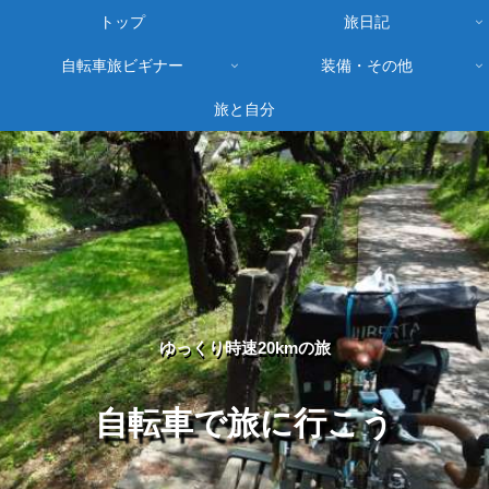
トップ
旅日記
自転車旅ビギナー
装備・その他
旅と自分
ゆっくり時速20kmの旅
自転車で旅に行こう