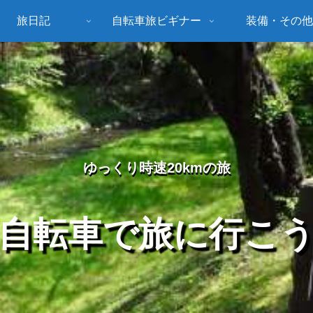
旅日記
自転車旅ビギナー
装備・その他
ゆっくり時速20kmの旅
自転車で旅に行こ