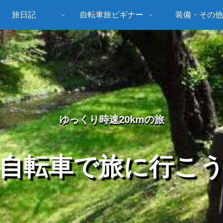
旅日記
自転車旅ビギナー
装備・その他
ゆっくり時速20kmの旅
自転車で旅に行こ