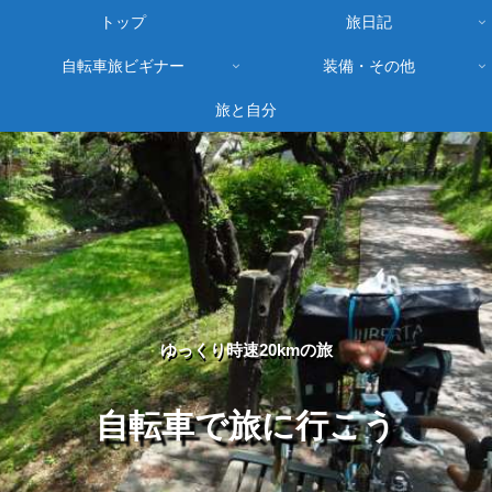
トップ
旅日記
自転車旅ビギナー
装備・その他
旅と自分
ゆっくり時速20kmの旅
自転車で旅に行こう