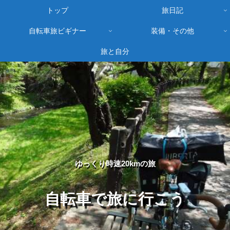
トップ
旅日記
自転車旅ビギナー
装備・その他
旅と自分
ゆっくり時速20kmの旅
自転車で旅に行こう