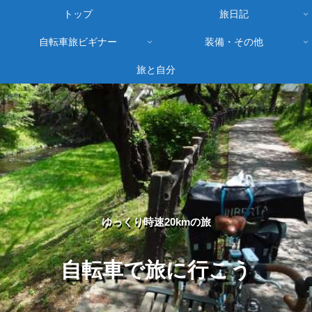
トップ
旅日記
自転車旅ビギナー
装備・その他
旅と自分
ゆっくり時速20kmの旅
自転車で旅に行こう