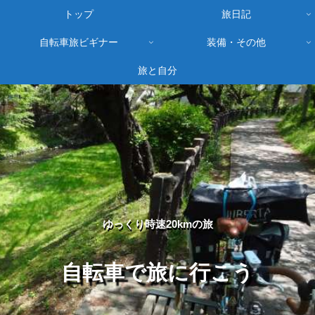
トップ
旅日記
自転車旅ビギナー
装備・その他
旅と自分
ゆっくり時速20kmの旅
自転車で旅に行こう