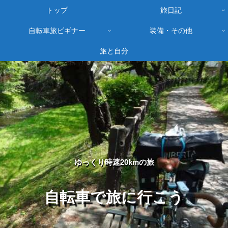
トップ
旅日記
自転車旅ビギナー
装備・その他
旅と自分
ゆっくり時速20kmの旅
自転車で旅に行こう