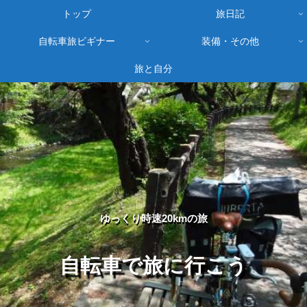
トップ
旅日記
自転車旅ビギナー
装備・その他
旅と自分
ゆっくり時速20kmの旅
自転車で旅に行こう