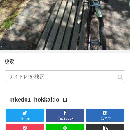
検索
Inked01_hokkaido_LI
Twitter
Facebook
はてブ