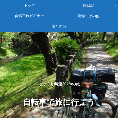
トップ
旅日記
自転車旅ビギナー
装備・その他
旅と自分
ゆっくり時速20kmの旅
自転車で旅に行こう