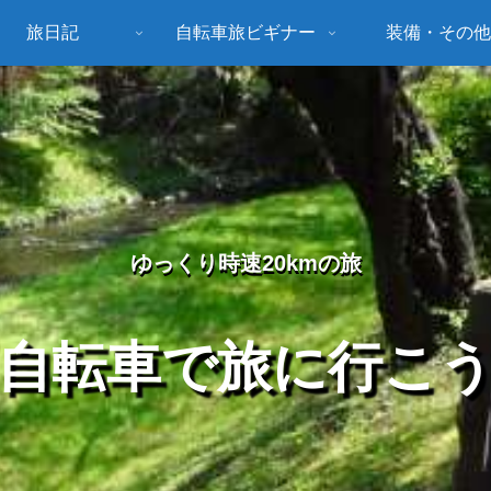
旅日記
自転車旅ビギナー
装備・その他
ゆっくり時速20kmの旅
自転車で旅に行こ