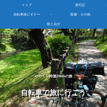
トップ
旅日記
自転車旅ビギナー
装備・その他
旅と自分
ゆっくり時速20kmの旅
自転車で旅に行こう