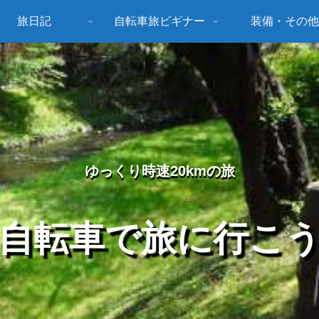
旅日記
自転車旅ビギナー
装備・その他
ゆっくり時速20kmの旅
自転車で旅に行こ