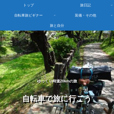
トップ
旅日記
自転車旅ビギナー
装備・その他
旅と自分
ゆっくり時速20kmの旅
自転車で旅に行こう