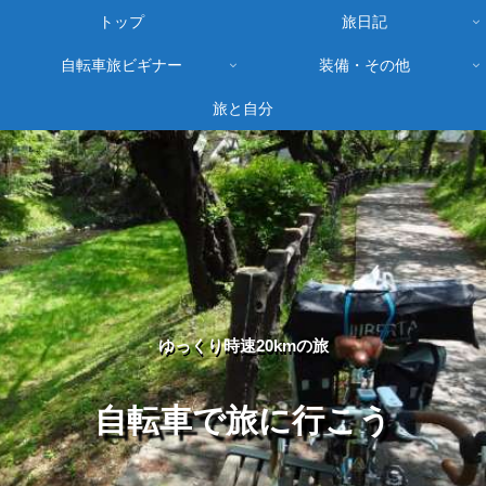
トップ
旅日記
自転車旅ビギナー
装備・その他
旅と自分
ゆっくり時速20kmの旅
自転車で旅に行こう