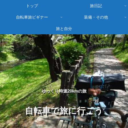
トップ
旅日記
自転車旅ビギナー
装備・その他
旅と自分
ゆっくり時速20kmの旅
自転車で旅に行こう